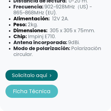
Distancia de lectura:
0-20 m.
Frecuencia:
902~928MHz（US) -
865~868MHz (EU).
Alimentación:
12V 2A.
Peso:
​
2kg.
Dimensiones:
305 x 305 x 75mm.
Chip:
​Impinj E710.
Antena incorporada:
9dBi.
Modo de polarización:
Polarización
circular.
Solicítalo aquí
Ficha Técnica